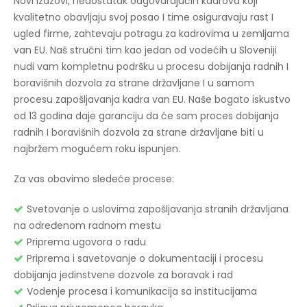
Novi izazovi, nedostatak odgovarajućih kadrova koji
kvalitetno obavljaju svoj posao I time osiguravaju rast I
ugled firme, zahtevaju potragu za kadrovima u zemljama
van EU. Naš stručni tim kao jedan od vodećih u Sloveniji
nudi vam kompletnu podršku u procesu dobijanja radnih I
boravišnih dozvola za strane državljane I u samom
procesu zapošljavanja kadra van EU. Naše bogato iskustvo
od 13 godina daje garanciju da će sam proces dobijanja
radnih I boravišnih dozvola za strane državljane biti u
najbržem mogućem roku ispunjen.
Za vas obavimo sledeće procese:
Svetovanje o uslovima zapošljavanja stranih državljana
na određenom radnom mestu
Priprema ugovora o radu
Priprema i savetovanje o dokumentaciji i procesu
dobijanja jedinstvene dozvole za boravak i rad
Vodenje procesa i komunikacija sa institucijama