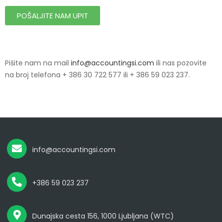
POŠALJITE NAM UPIT
Pišite nam na mail
info@accountingsi.com
ili nas pozovite
na broj telefona + 386 30 722 577 ili + 386 59 023 237.
info@accountingsi.com
+386 59 023 237
Dunajska cesta 156, 1000 Ljubljana (WTC)